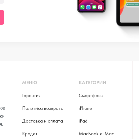
ni
o Max
МЕНЮ
КАТЕГОРИИ
Гарантия
Смартфоны
Политика возврата
iPhone
тов
рки
Доставка и оплата
iPad
я,
Кредит
MacBook и iMac
ax