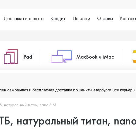
Доставка и оплата
Кредит
Новости
Отзывы
Контак
iPad
MacBook и iMac
o Max
iPad 10.2 (2021)
iMac 24
тупен самовывоз и бесплатная доставка по Санкт-Петербургу. Все курье
ТБ, натуральный титан, nano SIM
o
iPad 10.9 (2022)
Macbook Air
 ТБ, натуральный титан, nan
iPad Air (2020)
Macbook Pro