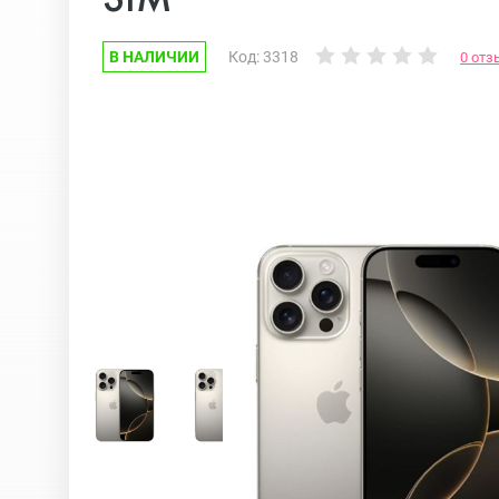
В НАЛИЧИИ
Код: 3318
0 отз
Google Pixel
iPhone 17e
Huawei Honor
iPhone 17
Nokia
iPhone 16E
OnePlus
iPhone 16 Pr
OPPO
iPhone 16 Pr