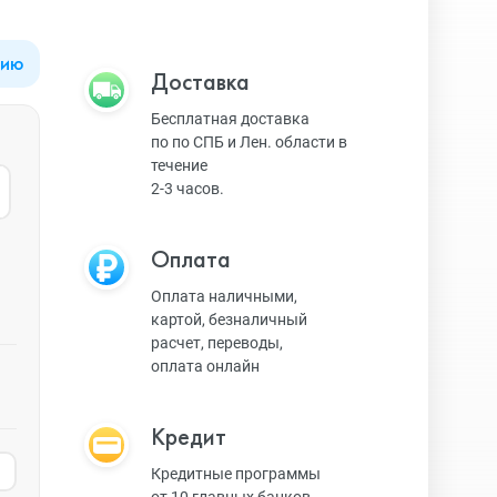
цию
Apple Watch Series 9
Техника Apple
Доставка
Бесплатная доставка
по по СПБ и Лен. области в
Apple Watch Ultra 3
Техника Dyson
течение
2-3 часов.
Apple Watch Ultra
Умные колонки
Оплата
Оплата наличными,
картой, безналичный
Apple Watch SE 2023
Умные часы, браслеты
расчет, переводы,
оплата онлайн
Apple Watch SE 2022
Экшн-камеры
Кредит
Кредитные программы