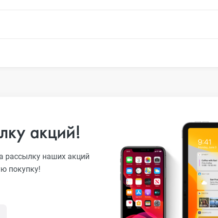
o
ni
лку акций!
o Max
а рассылку наших акций
ую покупку!
o