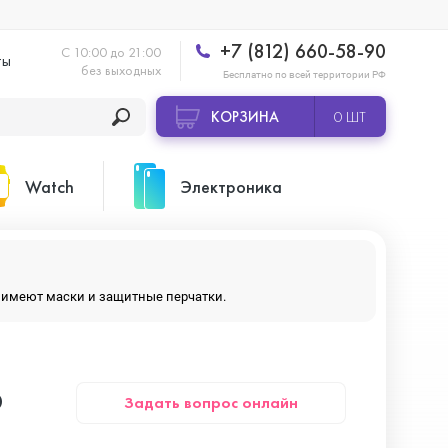
+7 (812) 660-58-90
С 10:00 до 21:00
ты
без выходных
Бесплатно по всей территории РФ
КОРЗИНА
0 ШТ
Watch
Электроника
Apple Watch Ultra 2
Apple HomePod 2
ры имеют маски и защитные перчатки.
Apple Watch Series 10
Камеры GoPro
o
Задать вопрос онлайн
Apple Watch Series 11
Планшеты