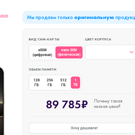
ывов
Мы продаем только
продук
оригинальную
iPad Air (2022)
Mac mini
ВИД СИМ-КАРТЫ
ЦВЕТ КОРПУСА
iPad Mini 6 (2021)
eSIM
nano SIM
(физическая)
(цифровая)
iPad Pro 11 M2 (2022)
ОБЬЕМ ПАМЯТИ
128
256
512
1
ТБ
ГБ
ГБ
ГБ
iPad Pro 12.9 M1
o Max
(2021)
89 785₽
Почему такая
низкая цена?
iPad Pro 12.9 M2
o
(2022)
Хочу дешевле!