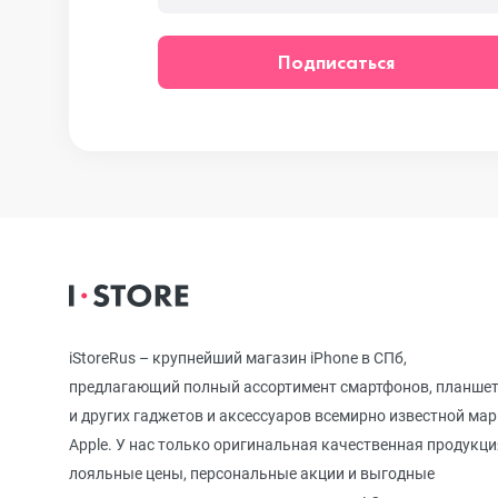
iPhone 12
Подписаться
iPhone 12 mi
iPhone 11 Pr
iPhone 11 Pro
iStoreRus – крупнейший магазин iPhone в СПб,
предлагающий полный ассортимент смартфонов, планше
iPhone 11
и других гаджетов и аксессуаров всемирно известной ма
Apple. У нас только оригинальная качественная продукци
лояльные цены, персональные акции и выгодные
iPhone XS M