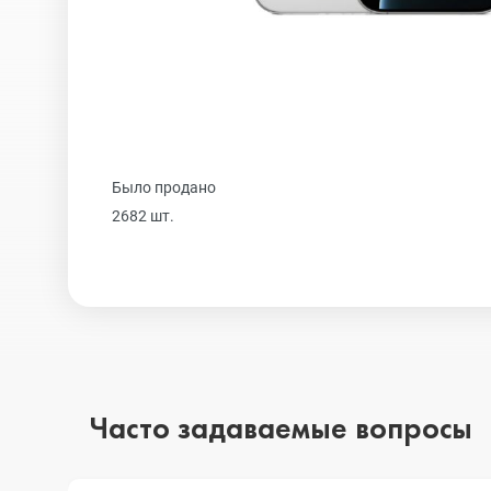
Realme
iPhone 16 Plu
Samsung
iPhone 16
Было продано
Sony
iPhone 15 Pr
2682 шт.
Ulefone
iPhone 15 Pr
Xiaomi
iPhone 15 Plu
Часто задаваемые вопросы
iPhone 15