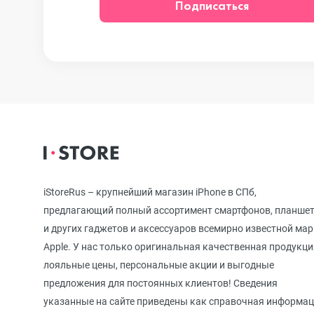
Подписаться
iPhone 12
iPhone 12 mi
iPhone 11 Pr
iPhone 11 Pro
iStoreRus – крупнейший магазин iPhone в СПб,
предлагающий полный ассортимент смартфонов, планше
и других гаджетов и аксессуаров всемирно известной ма
iPhone 11
Apple. У нас только оригинальная качественная продукци
лояльные цены, персональные акции и выгодные
предложения для постоянных клиентов! Сведения
iPhone XS M
указанные на сайте приведены как справочная информа