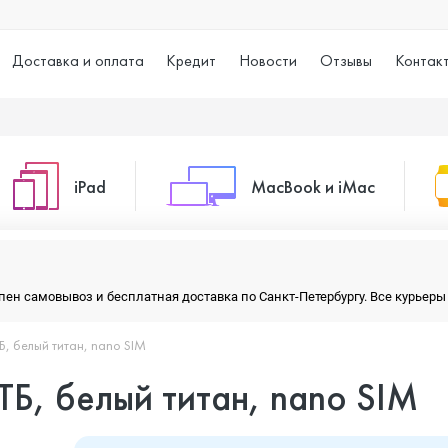
Доставка и оплата
Кредит
Новости
Отзывы
Контак
iPad
MacBook и iMac
o Max
iPad 10.2 (2021)
iMac 24
тупен самовывоз и бесплатная доставка по Санкт-Петербургу. Все курье
ТБ, белый титан, nano SIM
o
iPad 10.9 (2022)
Macbook Air
 ТБ, белый титан, nano SIM
iPad Air (2020)
Macbook Pro