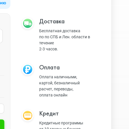
цию
Apple Watch Series 9
Техника Apple
Доставка
Бесплатная доставка
по по СПБ и Лен. области в
Apple Watch Ultra 3
Техника Dyson
течение
2-3 часов.
Apple Watch Ultra
Умные колонки
Оплата
Оплата наличными,
картой, безналичный
Apple Watch SE 2023
Умные часы, браслеты
расчет, переводы,
оплата онлайн
Apple Watch SE 2022
Экшн-камеры
Кредит
Кредитные программы