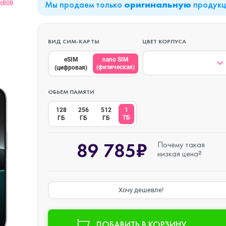
ывов
Мы продаем только
продук
оригинальную
iPad Air (2022)
Mac mini
ВИД СИМ-КАРТЫ
ЦВЕТ КОРПУСА
eSIM
nano SIM
(физическая)
(цифровая)
iPad Mini 6 (2021)
ОБЬЕМ ПАМЯТИ
128
256
512
1
iPad Pro 11 M2 (2022)
ТБ
ГБ
ГБ
ГБ
89 785₽
Почему такая
iPad Pro 12.9 M1
o Max
низкая цена?
(2021)
iPad Pro 12.9 M2
Хочу дешевле!
o
(2022)
ДОБАВИТЬ В КОРЗИНУ