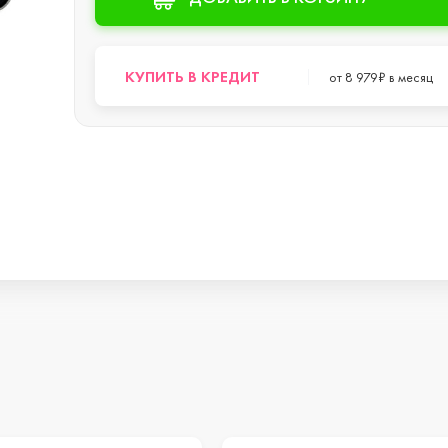
s
КУПИТЬ В КРЕДИТ
от 8 979₽ в месяц
o Max
o
s