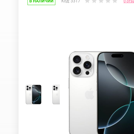
В НАЛИЧИИ
Код: 3317
0 отз
Google Pixel
iPhone 17e
Huawei Honor
iPhone 17
Nokia
iPhone 16E
OnePlus
iPhone 16 Pr
OPPO
iPhone 16 Pr