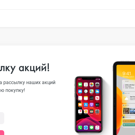
o
лку акций!
ni
а рассылку наших акций
ую покупку!
o Max
o