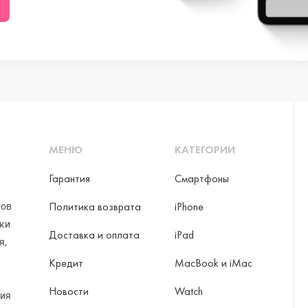
ni
o Max
МЕНЮ
КАТЕГОРИИ
Гарантия
Смартфоны
Политика возврата
iPhone
тов
рки
Доставка и оплата
iPad
я,
Кредит
MacBook и iMac
Новости
Watch
ax
ция