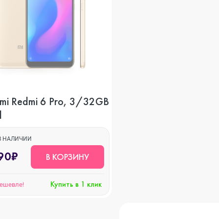
o
mi Redmi 6 Pro, 3/32GB
d
ni
В НАЛИЧИИ
90₽
o Max
В КОРЗИНУ
Купить в 1 клик
дешевле!
o