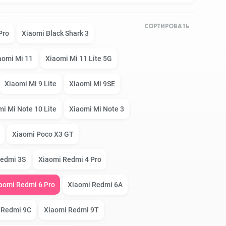
СОРТИРОВАТЬ
Apple Watch Series 9
Техника Apple
Pro
Xiaomi Black Shark 3
aomi Mi 11
Xiaomi Mi 11 Lite 5G
Apple Watch Ultra 3
Техника Dyson
Xiaomi Mi 9 Lite
Xiaomi Mi 9SE
i Mi Note 10 Lite
Xiaomi Mi Note 3
Apple Watch Ultra
Умные колонки
Xiaomi Poco X3 GT
Apple Watch SE 2023
Умные часы, браслеты
Redmi 3S
Xiaomi Redmi 4 Pro
aomi Redmi 6 Pro
Xiaomi Redmi 6A
Apple Watch SE 2022
Экшн-камеры
 Redmi 9C
Xiaomi Redmi 9T