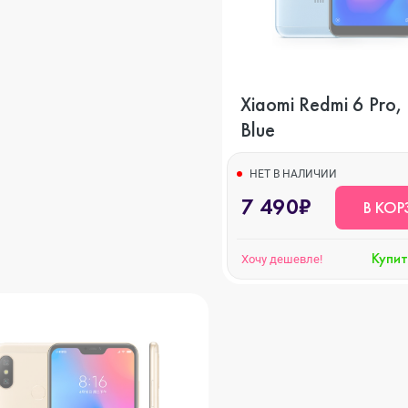
o Max
Xiaomi Redmi 6 Pro
o
Blue
НЕТ В НАЛИЧИИ
s
7 490₽
В КОР
Купит
Хочу дешевле!
22
o Max