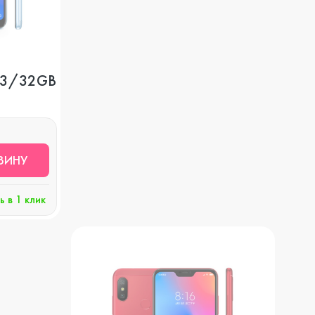
, 3/32GB
ЗИНУ
ь в 1 клик