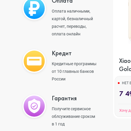
Оплата
Оплата наличными,
картой, безналичный
iPhone 13 Pr
расчет, переводы,
оплата онлайн
iPhone 13
Кредит
Xiao
Кредитные программы
Gol
iPhone 13 mi
от 10 главных банков
России
НЕТ 
7 4
iPhone 12 Pr
Гарантия
Получите сервисное
Хочу 
iPhone 12 Pr
облсуживание сроком
в 1 год