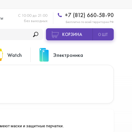
+7 (812) 660-58-90
С 10:00 до 21:00
ты
без выходных
Бесплатно по всей территории РФ
КОРЗИНА
0 ШТ
Watch
Электроника
Apple Watch Ultra 2
Apple HomePod 2
Apple Watch Series 10
Камеры GoPro
 имеют маски и защитные перчатки.
Apple Watch Series 11
Планшеты