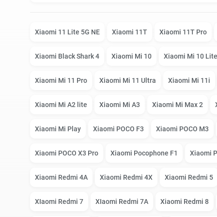
Google Pixel
iPhone 17e
Xiaomi 11 Lite 5G NE
Xiaomi 11T
Xiaomi 11T Pro
Xiaomi Black Shark 4
Xiaomi Mi 10
Xiaomi Mi 10 Lit
Huawei Honor
iPhone 17
Xiaomi Mi 11 Pro
Xiaomi Mi 11 Ultra
Xiaomi Mi 11i
Xiaomi Mi A2 lite
Xiaomi Mi A3
Xiaomi Mi Max 2
Nokia
iPhone 16E
Xiaomi Mi Play
Xiaomi POCO F3
Xiaomi POCO M3
OnePlus
iPhone 16 Pr
Xiaomi POCO X3 Pro
Xiaomi Pocophone F1
Xiaomi 
Xiaomi Redmi 4A
Xiaomi Redmi 4X
Xiaomi Redmi 5
OPPO
iPhone 16 Pr
XIaomi Redmi 7
XIaomi Redmi 7A
Xiaomi Redmi 8