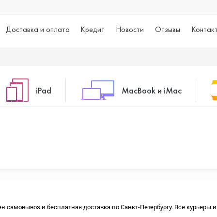
Доставка и оплата
Кредит
Новости
Отзывы
Контак
iPad
MacBook и iMac
o Max
iPad 10.2 (2021)
iMac 24
o
iPad 10.9 (2022)
Macbook Air
упен самовывоз и бесплатная доставка по Санкт-Петербургу. Все курьеры
iPad Air (2020)
Macbook Pro