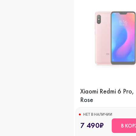
ni
o Max
Xiaomi Redmi 6 Pro
Rose
НЕТ В НАЛИЧИИ
7 490₽
В КОР
ax