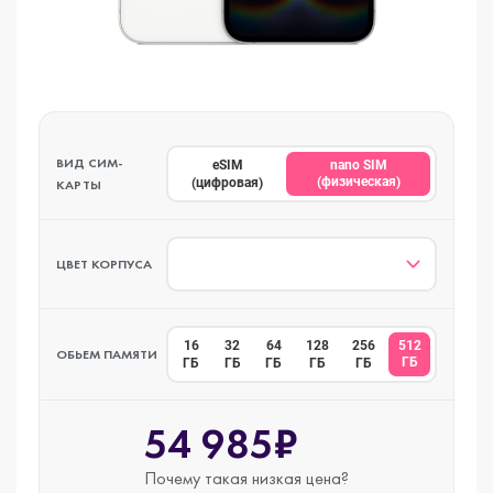
ВИД СИМ-
eSIM
nano SIM
(физическая)
(цифровая)
КАРТЫ
ЦВЕТ КОРПУСА
16
32
64
128
256
512
ОБЬЕМ ПАМЯТИ
ГБ
ГБ
ГБ
ГБ
ГБ
ГБ
54 985₽
Почему такая
низкая цена?