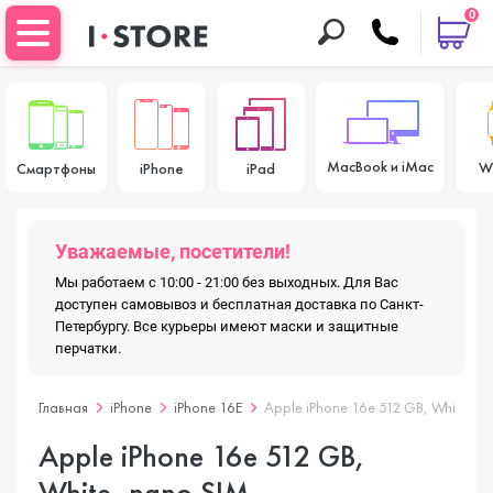
0
MacBook и iMac
W
Смартфоны
iPhone
iPad
Уважаемые, посетители!
Мы работаем с 10:00 - 21:00 без выходных. Для Вас
доступен самовывоз и бесплатная доставка по Санкт-
Петербургу. Все курьеры имеют маски и защитные
перчатки.
Главная
iPhone
iPhone 16E
Apple iPhone 16e 512 GB, White, n
Apple iPhone 16e 512 GB,
White, nano SIM