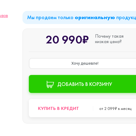
ывов
Мы продаем только
продук
оригинальную
iPad Air (2022)
Mac mini
20 990₽
Почему такая
низкая цена?
iPad Mini 6 (2021)
Хочу дешевле!
iPad Pro 11 M2 (2022)
ДОБАВИТЬ В КОРЗИНУ
iPad Pro 12.9 M1
o Max
(2021)
КУПИТЬ В КРЕДИТ
от 2 099₽ в месяц
iPad Pro 12.9 M2
o
(2022)