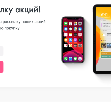
лку акций!
o
а рассылку наших акций
ую покупку!
ni
o Max
o