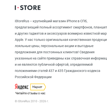
iPhone 12
iStoreRus – крупнейший магазин iPhone в СПб,
iPhone 12 mi
предлагающий полный ассортимент смартфонов, планше
и других гаджетов и аксессуаров всемирно известной ма
Apple. У нас только оригинальная качественная продукци
iPhone 11 Pr
лояльные цены, персональные акции и выгодные
предложения для постоянных клиентов! Сведения
указанные на сайте приведены как справочная информа
iPhone 11 Pro
и не являются публичной офертой, определяемой
положениями статей 437 и 435 Гражданского кодекса
Российской Федерации
iPhone 11
© iStoreRus 2010 - 2026 г.
iPhone XS M