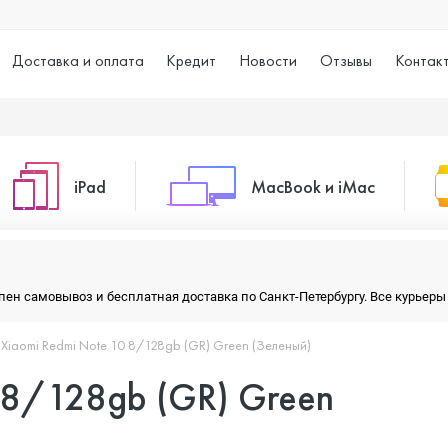
Доставка и оплата
Кредит
Новости
Отзывы
Контак
iPad
MacBook и iMac
o Max
iPad 10.2 (2021)
iMac 24
тупен самовывоз и бесплатная доставка по Санкт-Петербургу. Все курье
Xiaomi Redmi Note 10 8/128gb (GR) Green (Зеленый)
o
iPad 10.9 (2022)
Macbook Air
 8/128gb (GR) Green
iPad Air (2020)
Macbook Pro