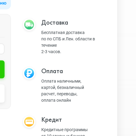
цию
Apple Watch Series 9
Техника Apple
Доставка
Бесплатная доставка
по по СПБ и Лен. области в
Apple Watch Ultra 3
Техника Dyson
течение
2-3 часов.
Apple Watch Ultra
Умные колонки
Оплата
Оплата наличными,
картой, безналичный
Apple Watch SE 2023
Умные часы, браслеты
расчет, переводы,
оплата онлайн
Apple Watch SE 2022
Экшн-камеры
Кредит
Кредитные программы