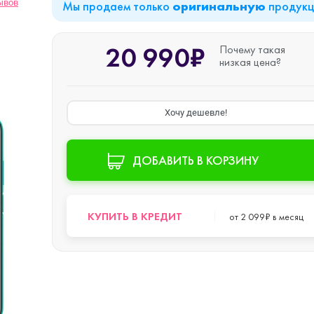
ывов
Мы продаем только
продук
оригинальную
iPad Air (2022)
Mac mini
20 990₽
Почему такая
низкая цена?
iPad Mini 6 (2021)
Хочу дешевле!
iPad Pro 11 M2 (2022)
ДОБАВИТЬ В КОРЗИНУ
iPad Pro 12.9 M1
o Max
КУПИТЬ В КРЕДИТ
от 2 099₽ в месяц
(2021)
iPad Pro 12.9 M2
o
(2022)