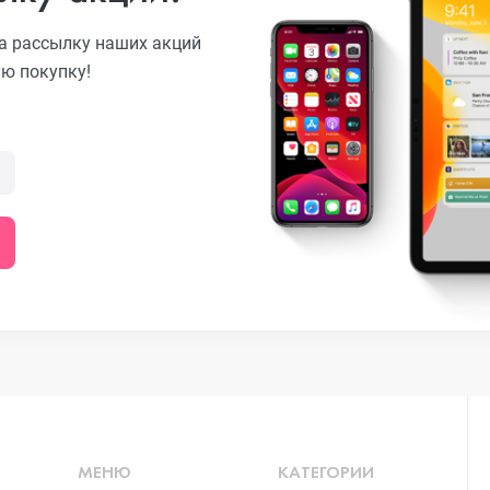
а рассылку наших акций
ую покупку!
o
ni
o Max
o
МЕНЮ
КАТЕГОРИИ