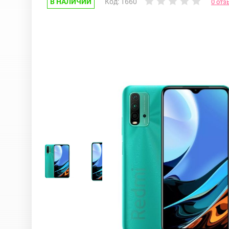
В НАЛИЧИИ
Код: 1660
0 отз
Google Pixel
iPhone 17e
Huawei Honor
iPhone 17
Nokia
iPhone 16E
OnePlus
iPhone 16 Pr
OPPO
iPhone 16 Pr