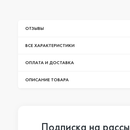
iPhone 14 Pr
ОТЗЫВЫ
iPhone 14 Pr
ВСЕ ХАРАКТЕРИСТИКИ
iPhone 14 Plu
ОПЛАТА И ДОСТАВКА
ОПИСАНИЕ ТОВАРА
iPhone 14
iPhone SE 20
Подписка на рассы
iPhone 13 Pr