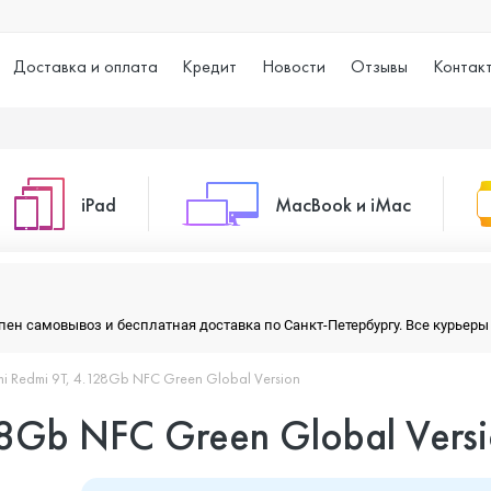
Доставка и оплата
Кредит
Новости
Отзывы
Контак
iPad
MacBook и iMac
o Max
iPad 10.2 (2021)
iMac 24
тупен самовывоз и бесплатная доставка по Санкт-Петербургу. Все курье
mi Redmi 9T, 4.128Gb NFC Green Global Version
o
iPad 10.9 (2022)
Macbook Air
28Gb NFC Green Global Vers
iPad Air (2020)
Macbook Pro