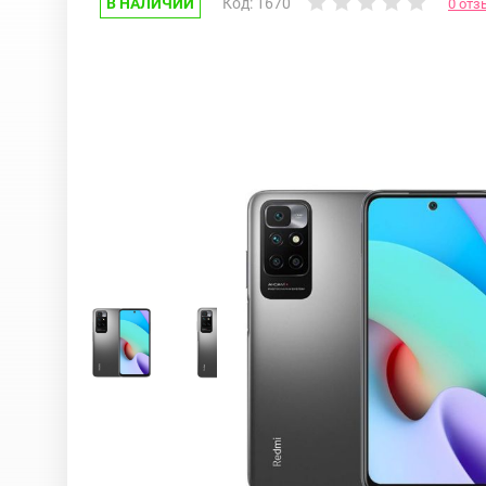
В НАЛИЧИИ
Код: 1670
0 отз
Google Pixel
iPhone 17e
Huawei Honor
iPhone 17
Nokia
iPhone 16E
OnePlus
iPhone 16 Pr
OPPO
iPhone 16 Pr