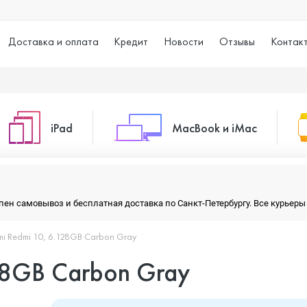
Доставка и оплата
Кредит
Новости
Отзывы
Контак
iPad
MacBook и iMac
o Max
iPad 10.2 (2021)
iMac 24
тупен самовывоз и бесплатная доставка по Санкт-Петербургу. Все курье
mi Redmi 10, 6.128GB Carbon Gray
o
iPad 10.9 (2022)
Macbook Air
28GB Carbon Gray
iPad Air (2020)
Macbook Pro