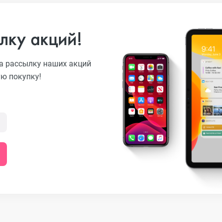
лку акций!
o
а рассылку наших акций
ую покупку!
ni
o Max
o