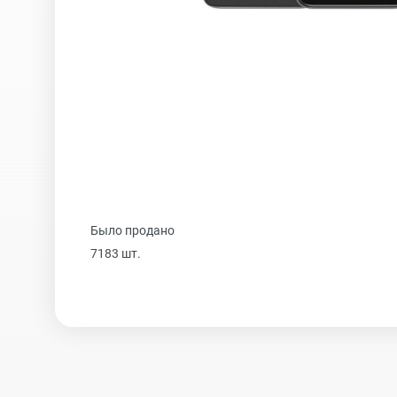
Realme
iPhone 16 Plu
Samsung
iPhone 16
Sony
iPhone 15 Pr
Ulefone
iPhone 15 Pr
Было продано
7183 шт.
Xiaomi
iPhone 15 Plu
iPhone 15