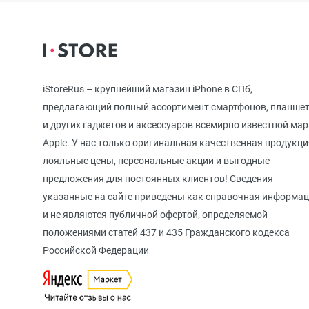
iPhone 12
iPhone 12 mi
iStoreRus – крупнейший магазин iPhone в СПб,
предлагающий полный ассортимент смартфонов, планше
и других гаджетов и аксессуаров всемирно известной ма
iPhone 11 Pr
Apple. У нас только оригинальная качественная продукци
лояльные цены, персональные акции и выгодные
предложения для постоянных клиентов! Сведения
iPhone 11 Pro
указанные на сайте приведены как справочная информа
и не являются публичной офертой, определяемой
положениями статей 437 и 435 Гражданского кодекса
iPhone 11
Российской Федерации
iPhone XS M