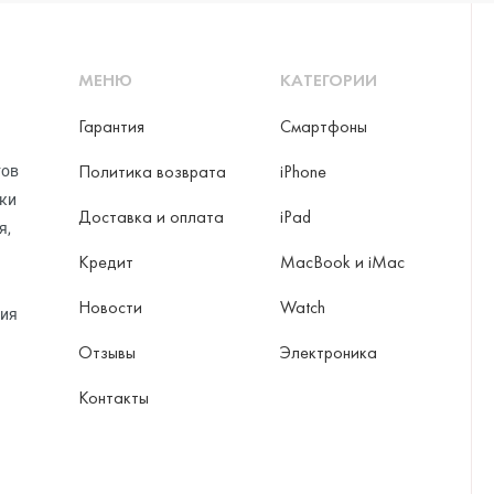
МЕНЮ
КАТЕГОРИИ
ni
Гарантия
Смартфоны
Политика возврата
iPhone
тов
рки
o Max
Доставка и оплата
iPad
я,
Кредит
MacBook и iMac
Новости
Watch
ция
Отзывы
Электроника
Контакты
ax