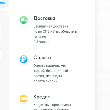
цию
Apple Watch Series 9
Техника Apple
Доставка
Бесплатная доставка
по по СПБ и Лен. области в
Apple Watch Ultra 3
Техника Dyson
течение
2-3 часов.
Apple Watch Ultra
Умные колонки
Оплата
Оплата наличными,
картой, безналичный
Apple Watch SE 2023
Умные часы, браслеты
расчет, переводы,
оплата онлайн
Apple Watch SE 2022
Экшн-камеры
Кредит
Кредитные программы