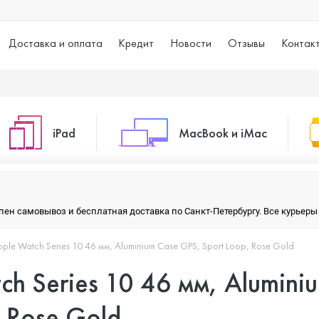
Доставка и оплата
Кредит
Новости
Отзывы
Контак
iPad
MacBook и iMac
o Max
iPad 10.2 (2021)
iMac 24
тупен самовывоз и бесплатная доставка по Санкт-Петербургу. Все курье
ple Watch Series 10 46 мм, Aluminium Case GPS, Sport Loop, Rose Gold
o
iPad 10.9 (2022)
Macbook Air
h Series 10 46 мм, Alumini
iPad Air (2020)
Macbook Pro
, Rose Gold