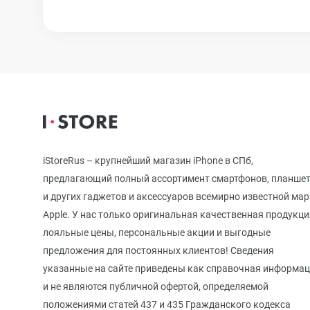
iPhone 12
iPhone 12 mi
iPhone 11 Pr
iStoreRus – крупнейший магазин iPhone в СПб,
предлагающий полный ассортимент смартфонов, планше
iPhone 11 Pro
и других гаджетов и аксессуаров всемирно известной ма
Apple. У нас только оригинальная качественная продукци
лояльные цены, персональные акции и выгодные
iPhone 11
предложения для постоянных клиентов! Сведения
указанные на сайте приведены как справочная информа
и не являются публичной офертой, определяемой
iPhone XS M
положениями статей 437 и 435 Гражданского кодекса