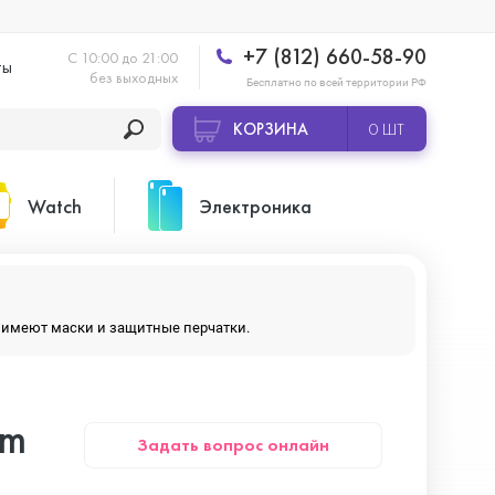
+7 (812) 660-58-90
С 10:00 до 21:00
ты
без выходных
Бесплатно по всей территории РФ
КОРЗИНА
0 ШТ
Watch
Электроника
Apple Watch Ultra 2
Apple HomePod 2
ры имеют маски и защитные перчатки.
Apple Watch Series 10
Камеры GoPro
um
Задать вопрос онлайн
Apple Watch Series 11
Планшеты