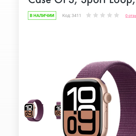
В НАЛИЧИИ
Код: 3411
0 отз
Google Pixel
iPhone 17e
Huawei Honor
iPhone 17
Nokia
iPhone 16E
OnePlus
iPhone 16 Pr
OPPO
iPhone 16 Pr