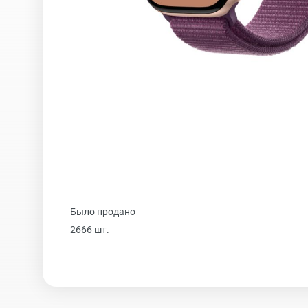
Realme
iPhone 16 Plu
Samsung
iPhone 16
Sony
iPhone 15 Pr
Ulefone
iPhone 15 Pr
Было продано
Xiaomi
iPhone 15 Plu
2666 шт.
iPhone 15