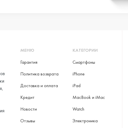
ni
МЕНЮ
КАТЕГОРИИ
o Max
Гарантия
Смартфоны
Политика возврата
iPhone
тов
рки
Доставка и оплата
iPad
я,
Кредит
MacBook и iMac
Новости
Watch
ция
Отзывы
Электроника
ax