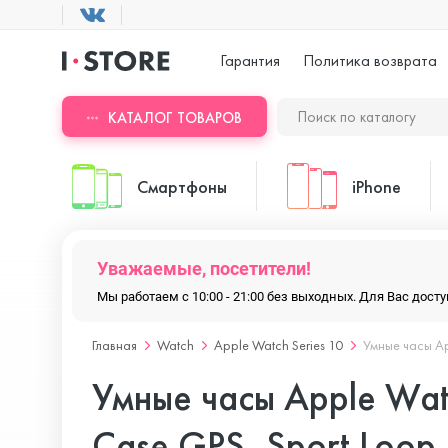
Гарантия
Политика возврата
КАТАЛОГ ТОВАРОВ
Смартфоны
iPhone
Уважаемые, посетители!
ASUS
iPhone 17 Pr
Мы работаем с 10:00 - 21:00 без выходных. Для Вас дос
Главная
Watch
Apple Watch Series 10
Умные часы Ap
Blackview
iPhone 17 Pr
Умные часы Apple Watc
Doogee
iPhone 17 Air
Case GPS, Sport Loop