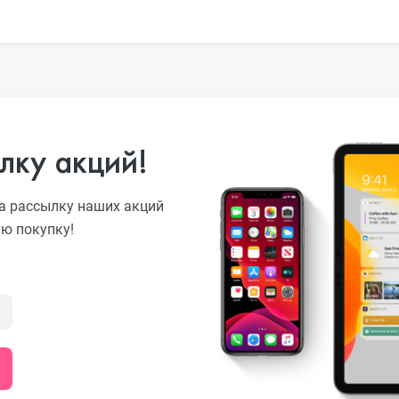
o
лку акций!
а рассылку наших акций
ni
ую покупку!
o Max
o