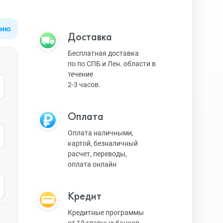
цию
Apple Watch Series 9
Техника Apple
Доставка
Бесплатная доставка
по по СПБ и Лен. области в
Apple Watch Ultra 3
Техника Dyson
течение
2-3 часов.
Apple Watch Ultra
Умные колонки
Оплата
Оплата наличными,
картой, безналичный
Apple Watch SE 2023
Умные часы, браслеты
расчет, переводы,
оплата онлайн
Apple Watch SE 2022
Экшн-камеры
Кредит
Кредитные программы