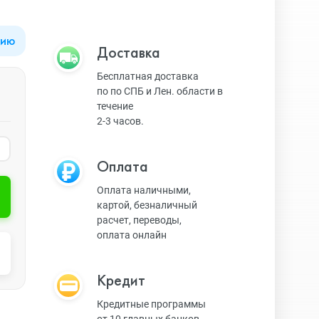
цию
Apple Watch Series 9
Техника Apple
Доставка
Бесплатная доставка
по по СПБ и Лен. области в
Apple Watch Ultra 3
Техника Dyson
течение
2-3 часов.
Apple Watch Ultra
Умные колонки
Оплата
Оплата наличными,
картой, безналичный
Apple Watch SE 2023
Умные часы, браслеты
расчет, переводы,
оплата онлайн
Apple Watch SE 2022
Экшн-камеры
Кредит
Кредитные программы