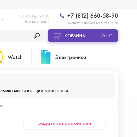
+7 (812) 660-58-90
С 10:00 до 21:00
ты
без выходных
Бесплатно по всей территории РФ
КОРЗИНА
0 ШТ
Watch
Электроника
Apple Watch Ultra 2
Apple HomePod 2
ры имеют маски и защитные перчатки.
на)
Apple Watch Series 10
Камеры GoPro
Задать вопрос онлайн
Apple Watch Series 11
Планшеты