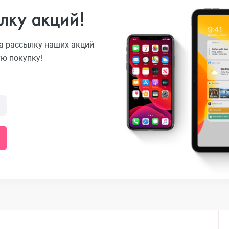
лку акций!
o
а рассылку наших акций
ую покупку!
ni
o Max
o