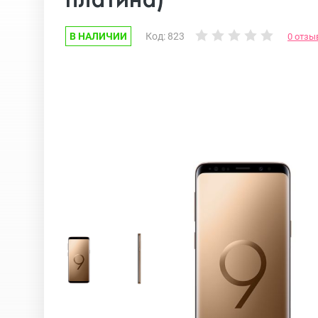
В НАЛИЧИИ
Код: 823
0 отзы
Google Pixel
iPhone 17e
Huawei Honor
iPhone 17
Nokia
iPhone 16E
OnePlus
iPhone 16 Pr
OPPO
iPhone 16 Pr