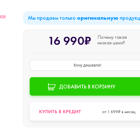
вов
Мы продаем только
продук
оригинальную
iPad Air (2022)
Mac mini
16 990₽
Почему такая
низкая цена?
iPad Mini 6 (2021)
Хочу дешевле!
iPad Pro 11 M2 (2022)
ДОБАВИТЬ В КОРЗИНУ
iPad Pro 12.9 M1
o Max
(2021)
КУПИТЬ В КРЕДИТ
от 1 699₽ в месяц
iPad Pro 12.9 M2
o
(2022)