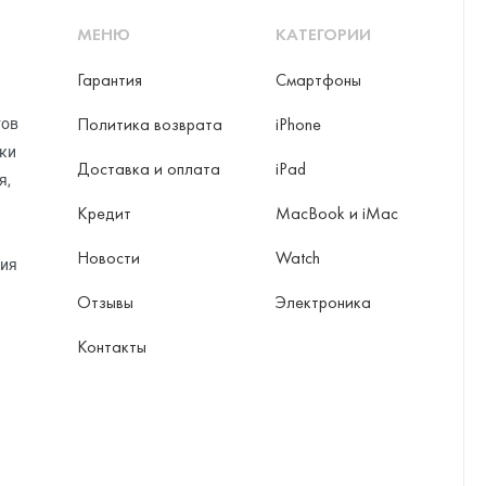
МЕНЮ
КАТЕГОРИИ
Гарантия
Смартфоны
ni
Политика возврата
iPhone
тов
рки
Доставка и оплата
iPad
я,
o Max
Кредит
MacBook и iMac
Новости
Watch
ция
Отзывы
Электроника
Контакты
ax