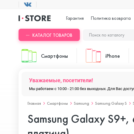
Гарантия
Политика возврата
КАТАЛОГ ТОВАРОВ
Смартфоны
iPhone
Уважаемые, посетители!
ASUS
iPhone 17 Pr
Мы работаем с 10:00 - 21:00 без выходных. Для Вас дос
Главная
Смартфоны
Samsung
Samsung Galaxy S
Blackview
iPhone 17 Pr
Samsung Galaxy S9+,
Doogee
iPhone 17 Air
платина)