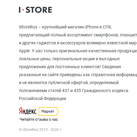
iPhone 12
iStoreRus – крупнейший магазин iPhone в СПб,
iPhone 12 mi
предлагающий полный ассортимент смартфонов, планше
и других гаджетов и аксессуаров всемирно известной ма
Apple. У нас только оригинальная качественная продукци
iPhone 11 Pr
лояльные цены, персональные акции и выгодные
предложения для постоянных клиентов! Сведения
указанные на сайте приведены как справочная информа
iPhone 11 Pro
и не являются публичной офертой, определяемой
положениями статей 437 и 435 Гражданского кодекса
Российской Федерации
iPhone 11
© iStoreRus 2010 - 2026 г.
iPhone XS M