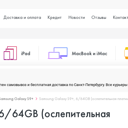
Доставка и оплата
Кредит
Новости
Отзывы
Контак
iPad
MacBook и iMac
o Max
iPad 10.2 (2021)
iMac 24
тупен самовывоз и бесплатная доставка по Санкт-Петербургу. Все курье
Samsung Galaxy S9+
Samsung Galaxy S9+, 6/64GB (ослепительная плати
o
iPad 10.9 (2022)
Macbook Air
 6/64GB (ослепительная
iPad Air (2020)
Macbook Pro