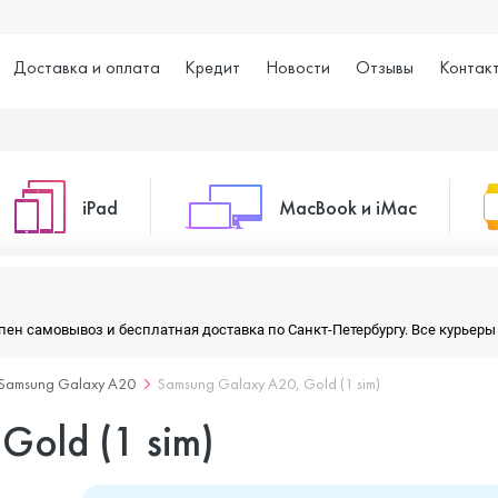
Доставка и оплата
Кредит
Новости
Отзывы
Контак
iPad
MacBook и iMac
o Max
iPad 10.2 (2021)
iMac 24
тупен самовывоз и бесплатная доставка по Санкт-Петербургу. Все курье
Samsung Galaxy A20
Samsung Galaxy A20, Gold (1 sim)
o
iPad 10.9 (2022)
Macbook Air
Gold (1 sim)
iPad Air (2020)
Macbook Pro