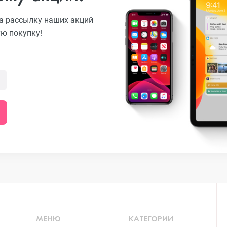
а рассылку наших акций
ую покупку!
o
ni
o Max
o
МЕНЮ
КАТЕГОРИИ