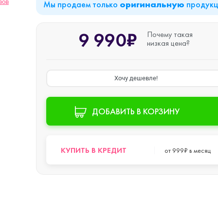
вов
Мы продаем только
продук
оригинальную
iPad Air (2022)
Mac mini
9 990₽
Почему такая
низкая цена?
iPad Mini 6 (2021)
Хочу дешевле!
iPad Pro 11 M2 (2022)
ДОБАВИТЬ В КОРЗИНУ
iPad Pro 12.9 M1
o Max
КУПИТЬ В КРЕДИТ
от 999₽ в месяц
(2021)
iPad Pro 12.9 M2
o
(2022)