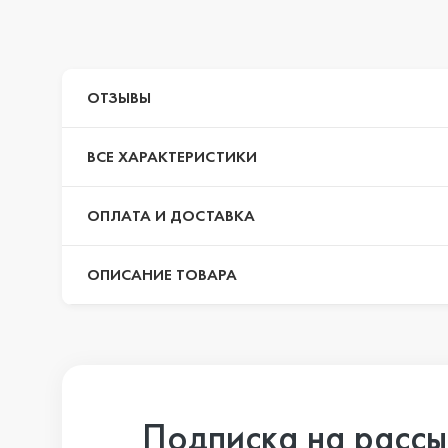
iPhone 14 Pr
ОТЗЫВЫ
iPhone 14 Pr
ВСЕ ХАРАКТЕРИСТИКИ
iPhone 14 Plu
ОПЛАТА И ДОСТАВКА
ОПИСАНИЕ ТОВАРА
iPhone 14
iPhone SE 20
Подписка на рассы
iPhone 13 Pr