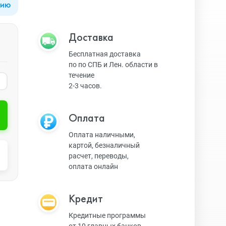
цию
Apple Watch Series 9
Техника Apple
Доставка
Бесплатная доставка
по по СПБ и Лен. области в
Apple Watch Ultra 3
Техника Dyson
течение
2-3 часов.
Apple Watch Ultra
Умные колонки
Оплата
Оплата наличными,
картой, безналичный
Apple Watch SE 2023
Умные часы, браслеты
расчет, переводы,
оплата онлайн
Apple Watch SE 2022
Экшн-камеры
Кредит
Кредитные программы