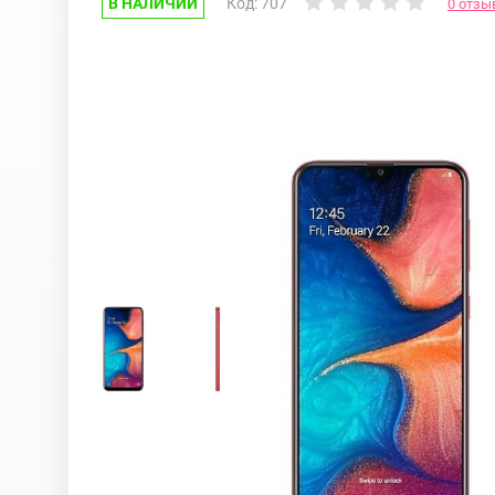
В НАЛИЧИИ
Код: 707
0 отзы
Google Pixel
iPhone 17e
Huawei Honor
iPhone 17
Nokia
iPhone 16E
OnePlus
iPhone 16 Pr
OPPO
iPhone 16 Pr