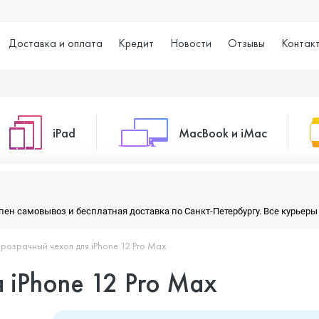
Доставка и оплата
Кредит
Новости
Отзывы
Контак
iPad
MacBook и iMac
o Max
iPad 10.2 (2021)
iMac 24
тупен самовывоз и бесплатная доставка по Санкт-Петербургу. Все курье
розрачный чехол для iPhone 12 Pro Max
o
iPad 10.9 (2022)
Macbook Air
 iPhone 12 Pro Max
iPad Air (2020)
Macbook Pro