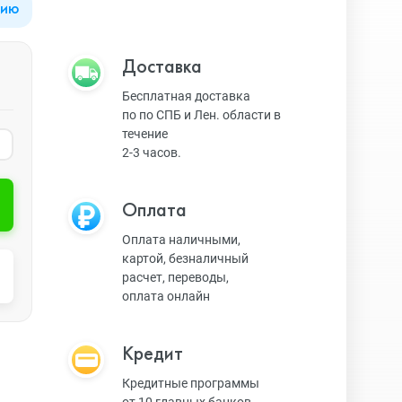
цию
Apple Watch Series 9
Техника Apple
Доставка
Бесплатная доставка
по по СПБ и Лен. области в
Apple Watch Ultra 3
Техника Dyson
течение
2-3 часов.
Apple Watch Ultra
Умные колонки
Оплата
Оплата наличными,
картой, безналичный
Apple Watch SE 2023
Умные часы, браслеты
расчет, переводы,
оплата онлайн
Apple Watch SE 2022
Экшн-камеры
Кредит
Кредитные программы