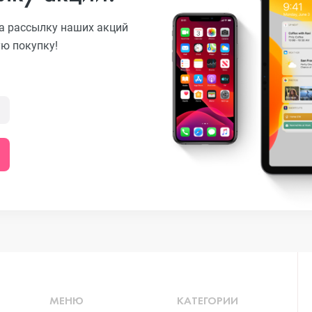
а рассылку наших акций
ую покупку!
o
ni
o Max
o
МЕНЮ
КАТЕГОРИИ