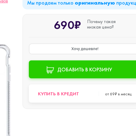
ывов
Мы продаем только
продук
оригинальную
iPad Air (2022)
Mac mini
690₽
Почему такая
низкая цена?
iPad Mini 6 (2021)
Хочу дешевле!
iPad Pro 11 M2 (2022)
ДОБАВИТЬ В КОРЗИНУ
iPad Pro 12.9 M1
o Max
КУПИТЬ В КРЕДИТ
от 69₽ в месяц
(2021)
iPad Pro 12.9 M2
o
(2022)