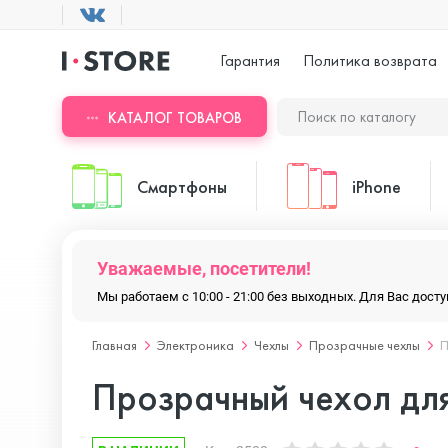
Гарантия
Политика возврата
КАТАЛОГ ТОВАРОВ
Смартфоны
iPhone
Уважаемые, посетители!
ASUS
iPhone 17 Pr
Мы работаем с 10:00 - 21:00 без выходных. Для Вас дос
Главная
Электроника
Чехлы
Прозрачные чехлы
П
Blackview
iPhone 17 Pr
Прозрачный чехол для
Doogee
iPhone 17 Air