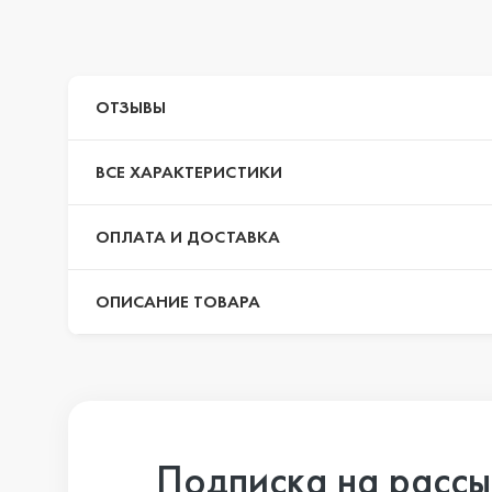
iPhone 14 Pr
ОТЗЫВЫ
iPhone 14 Pr
ВСЕ ХАРАКТЕРИСТИКИ
iPhone 14 Plu
ОПЛАТА И ДОСТАВКА
ОПИСАНИЕ ТОВАРА
iPhone 14
iPhone SE 20
Подписка на рассы
iPhone 13 Pr