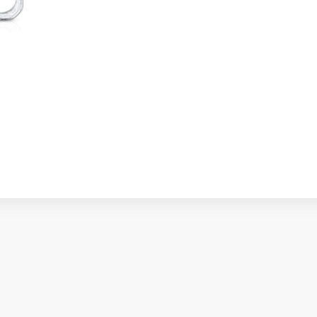
s
o Max
o
s