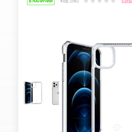
В НАЛИЧИИ
Код: 2582
0 отз
Google Pixel
iPhone 17e
Huawei Honor
iPhone 17
Nokia
iPhone 16E
OnePlus
iPhone 16 Pr
OPPO
iPhone 16 Pr