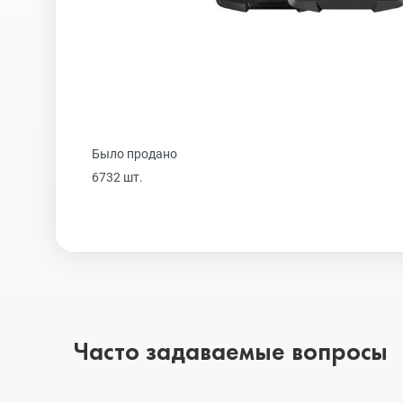
Realme
iPhone 16 Plu
Samsung
iPhone 16
Было продано
Sony
iPhone 15 Pr
6732 шт.
Ulefone
iPhone 15 Pr
Xiaomi
iPhone 15 Plu
Часто задаваемые вопросы
iPhone 15