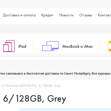
Доставка и оплата
Кредит
Новости
Отзывы
Контак
iPad
MacBook и iMac
o Max
iPad 10.2 (2021)
iMac 24
тупен самовывоз и бесплатная доставка по Санкт-Петербургу. Все курье
o
Blackview BV9700 Pro, 6/128GB, Grey
o
iPad 10.9 (2022)
Macbook Air
, 6/128GB, Grey
iPad Air (2020)
Macbook Pro