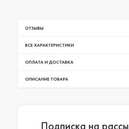
iPhone 14 Pr
ОТЗЫВЫ
iPhone 14 Pr
ВСЕ ХАРАКТЕРИСТИКИ
iPhone 14 Plu
ОПЛАТА И ДОСТАВКА
ОПИСАНИЕ ТОВАРА
iPhone 14
iPhone SE 20
Подписка на рассы
iPhone 13 Pr