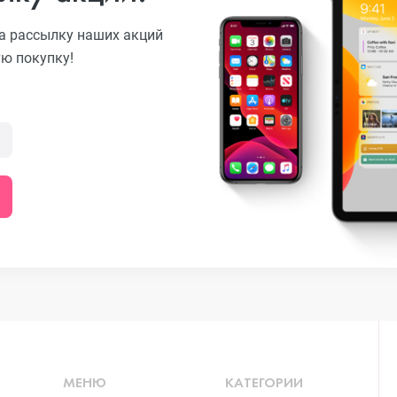
а рассылку наших акций
ую покупку!
o
ni
o Max
o
МЕНЮ
КАТЕГОРИИ