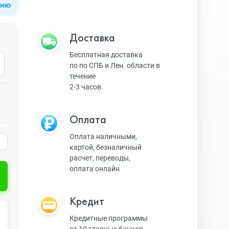
цию
Apple Watch Series 9
Техника Apple
Доставка
Бесплатная доставка
по по СПБ и Лен. области в
Apple Watch Ultra 3
Техника Dyson
течение
2-3 часов.
Apple Watch Ultra
Умные колонки
Оплата
Оплата наличными,
картой, безналичный
Apple Watch SE 2023
Умные часы, браслеты
расчет, переводы,
оплата онлайн
Apple Watch SE 2022
Экшн-камеры
Кредит
Кредитные программы