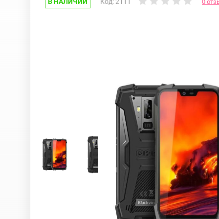
В НАЛИЧИИ
Код: 2111
0 отз
Google Pixel
iPhone 17e
Huawei Honor
iPhone 17
Nokia
iPhone 16E
OnePlus
iPhone 16 Pr
OPPO
iPhone 16 Pr