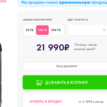
ывов
Мы продаем только
продук
оригинальную
iPad Air (2022)
Mac mini
ОБЪЕМ НАКОПИТЕЛЯ
ЦВЕТ КОРПУСА
128 ГБ
32 ГБ
256 ГБ
iPad Mini 6 (2021)
21 990₽
Почему такая
низкая цена?
iPad Pro 11 M2 (2022)
Хочу дешевле!
iPad Pro 12.9 M1
o Max
(2021)
ДОБАВИТЬ В КОРЗИНУ
iPad Pro 12.9 M2
o
(2022)
КУПИТЬ В КРЕДИТ
от 2 199₽ в месяц