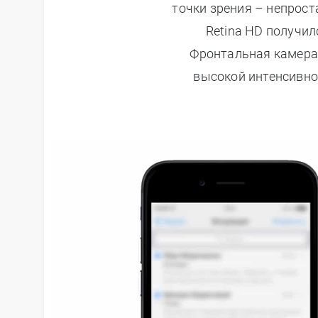
точки зрения – непрост
Retina HD получи
iPhone XS
Фронтальная камера 
высокой интенсивно
iPhone XR
iPhone X
iPhone 8 Plus
iPhone 8