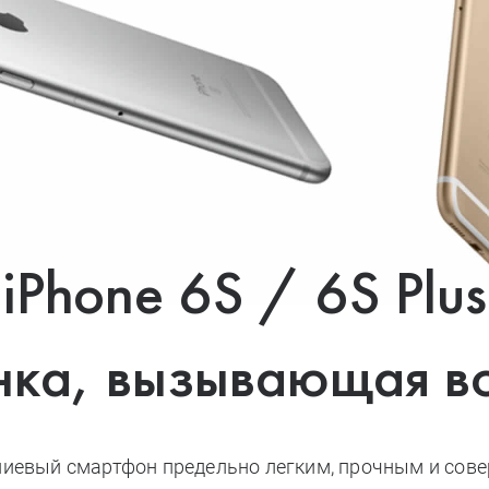
ni
o Max
iPhone 6S / 6S Plus
нка, вызывающая во
иевый смартфон предельно легким, прочным и сове
ax