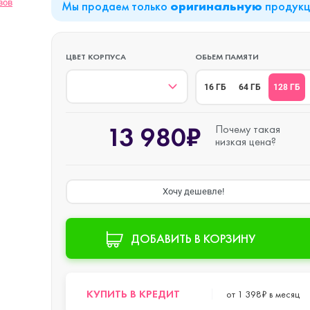
вов
Мы продаем только
продук
оригинальную
iPad Air (2022)
Mac mini
ЦВЕТ КОРПУСА
ОБЬЕМ ПАМЯТИ
128 ГБ
16 ГБ
64 ГБ
iPad Mini 6 (2021)
13 980₽
Почему такая
низкая цена?
iPad Pro 11 M2 (2022)
Хочу дешевле!
iPad Pro 12.9 M1
o Max
(2021)
ДОБАВИТЬ В КОРЗИНУ
iPad Pro 12.9 M2
o
(2022)
КУПИТЬ В КРЕДИТ
от 1 398₽ в месяц