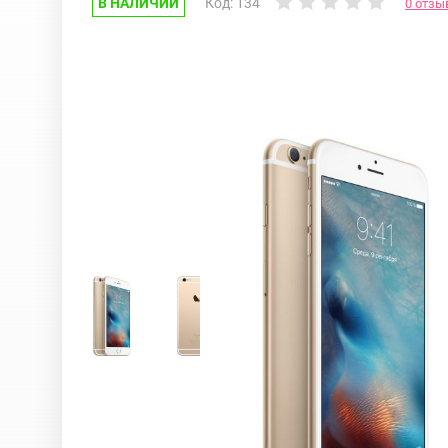
В НАЛИЧИИ
Код: 134
0 отзы
Google Pixel
iPhone 17e
Huawei Honor
iPhone 17
Nokia
iPhone 16E
OnePlus
iPhone 16 Pr
OPPO
iPhone 16 Pr