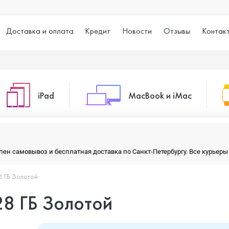
Доставка и оплата
Кредит
Новости
Отзывы
Контак
iPad
MacBook и iMac
o Max
iPad 10.2 (2021)
iMac 24
тупен самовывоз и бесплатная доставка по Санкт-Петербургу. Все курье
28 ГБ Золотой
o
iPad 10.9 (2022)
Macbook Air
128 ГБ Золотой
iPad Air (2020)
Macbook Pro