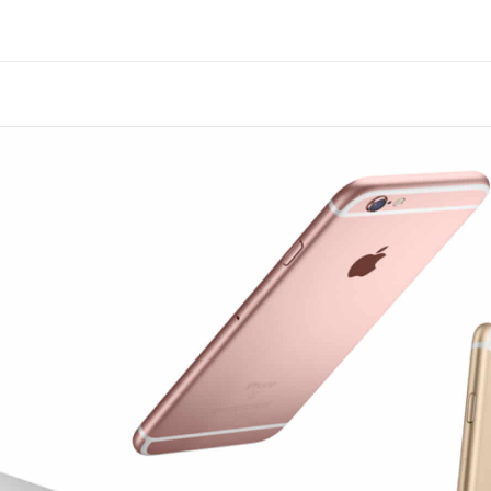
o
ni
o Max
o