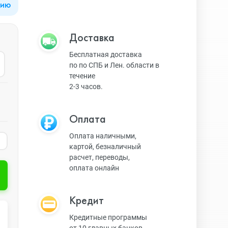
цию
Apple Watch Series 9
Техника Apple
Доставка
Бесплатная доставка
по по СПБ и Лен. области в
Apple Watch Ultra 3
Техника Dyson
течение
2-3 часов.
Apple Watch Ultra
Умные колонки
Оплата
Оплата наличными,
картой, безналичный
Apple Watch SE 2023
Умные часы, браслеты
расчет, переводы,
оплата онлайн
Apple Watch SE 2022
Экшн-камеры
Кредит
Кредитные программы