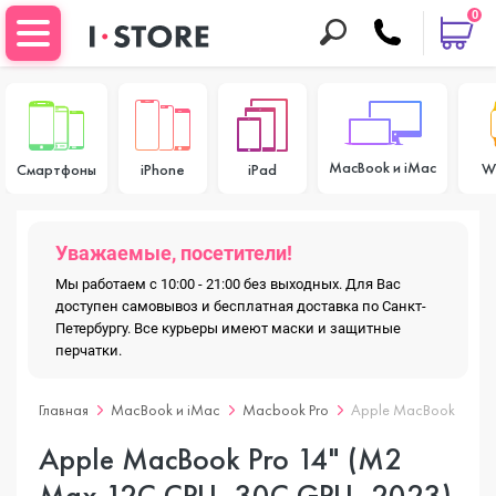
0
MacBook и iMac
W
Смартфоны
iPhone
iPad
Уважаемые, посетители!
Мы работаем с 10:00 - 21:00 без выходных. Для Вас
доступен самовывоз и бесплатная доставка по Санкт-
Петербургу. Все курьеры имеют маски и защитные
перчатки.
Главная
MacBook и iMac
Macbook Pro
Apple MacBook Pro 14
Apple MacBook Pro 14" (M2
Max 12C CPU, 30C GPU, 2023)