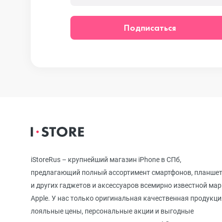
iPhone 12
Подписаться
iPhone 12 mi
iPhone 11 Pr
iPhone 11 Pro
iStoreRus – крупнейший магазин iPhone в СПб,
предлагающий полный ассортимент смартфонов, планше
iPhone 11
и других гаджетов и аксессуаров всемирно известной ма
Apple. У нас только оригинальная качественная продукци
лояльные цены, персональные акции и выгодные
iPhone XS M