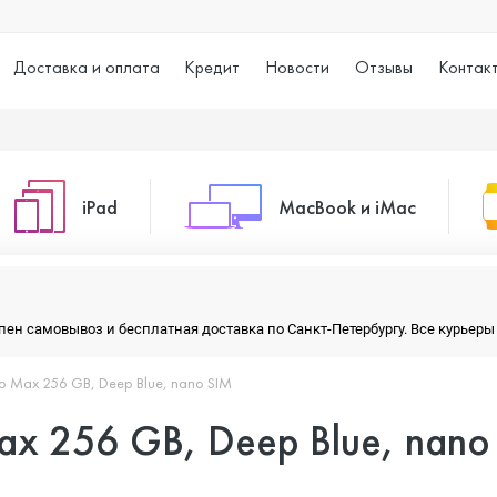
Доставка и оплата
Кредит
Новости
Отзывы
Контак
iPad
MacBook и iMac
o Max
iPad 10.2 (2021)
iMac 24
тупен самовывоз и бесплатная доставка по Санкт-Петербургу. Все курье
ro Max 256 GB, Deep Blue, nano SIM
o
iPad 10.9 (2022)
Macbook Air
Max 256 GB, Deep Blue, nano
iPad Air (2020)
Macbook Pro