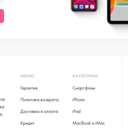
ni
o Max
МЕНЮ
КАТЕГОРИИ
Гарантия
Смартфоны
Политика возврата
iPhone
тов
рки
Доставка и оплата
iPad
я,
Кредит
MacBook и iMac
ax