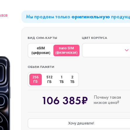
ывов
Мы продаем только
продук
оригинальную
iPad Air (2022)
Mac mini
ВИД СИМ-КАРТЫ
ЦВЕТ КОРПУСА
iPad Mini 6 (2021)
eSIM
nano SIM
(физическая)
(цифровая)
iPad Pro 11 M2 (2022)
ОБЬЕМ ПАМЯТИ
256
512
1
2
ГБ
ГБ
ТБ
ТБ
iPad Pro 12.9 M1
o Max
(2021)
106 385₽
Почему такая
низкая цена?
iPad Pro 12.9 M2
o
(2022)
Хочу дешевле!