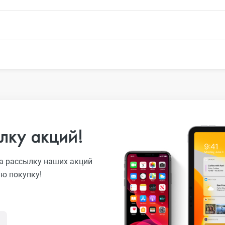
o
ni
лку акций!
o Max
а рассылку наших акций
ую покупку!
o