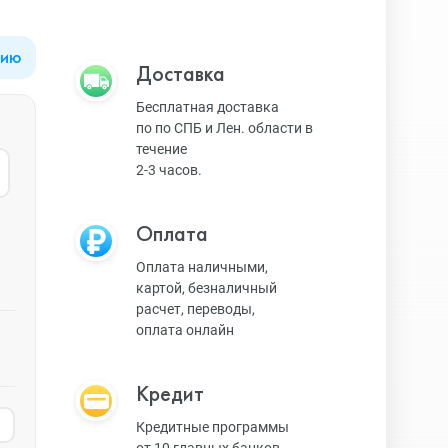
цию
Apple Watch Series 9
Техника Apple
Доставка
Бесплатная доставка
по по СПБ и Лен. области в
Apple Watch Ultra 3
Техника Dyson
течение
2-3 часов.
Apple Watch Ultra
Умные колонки
Оплата
Оплата наличными,
картой, безналичный
Apple Watch SE 2023
Умные часы, браслеты
расчет, переводы,
оплата онлайн
Apple Watch SE 2022
Экшн-камеры
Кредит
Кредитные программы