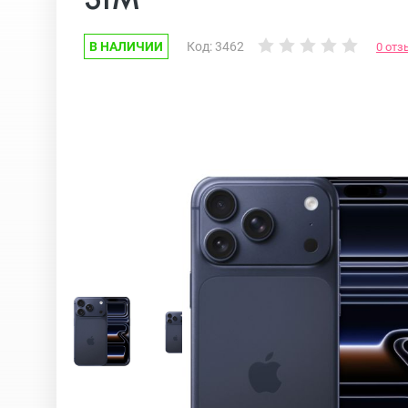
В НАЛИЧИИ
Код: 3462
0 отз
Google Pixel
iPhone 17e
Huawei Honor
iPhone 17
Nokia
iPhone 16E
OnePlus
iPhone 16 Pr
OPPO
iPhone 16 Pr