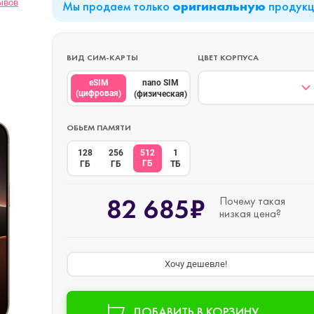
ывов
Мы продаем только
продук
оригинальную
iPad Air (2022)
Mac mini
ВИД СИМ-КАРТЫ
ЦВЕТ КОРПУСА
eSIM
nano SIM
(цифровая)
(физическая)
iPad Mini 6 (2021)
ОБЬЕМ ПАМЯТИ
128
256
512
1
iPad Pro 11 M2 (2022)
ГБ
ГБ
ГБ
ТБ
82 685₽
Почему такая
iPad Pro 12.9 M1
o Max
низкая цена?
(2021)
iPad Pro 12.9 M2
Хочу дешевле!
o
(2022)
ДОБАВИТЬ В КОРЗИНУ