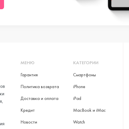
ni
o Max
МЕНЮ
КАТЕГОРИИ
Гарантия
Смартфоны
Политика возврата
iPhone
тов
рки
Доставка и оплата
iPad
я,
Кредит
MacBook и iMac
Новости
Watch
ax
ция