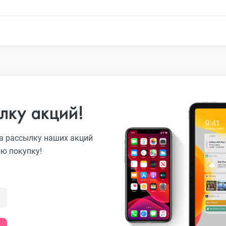
o
лку акций!
ni
а рассылку наших акций
ую покупку!
o Max
o