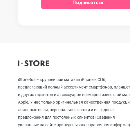
Подписаться
iPhone 12
iPhone 12 mi
iPhone 11 Pr
iPhone 11 Pro
iStoreRus – крупнейший магазин iPhone в СПб,
предлагающий полный ассортимент смартфонов, планше
и других гаджетов и аксессуаров всемирно известной ма
iPhone 11
Apple. У нас только оригинальная качественная продукци
лояльные цены, персональные акции и выгодные
предложения для постоянных клиентов! Сведения
iPhone XS M
указанные на сайте приведены как справочная информа