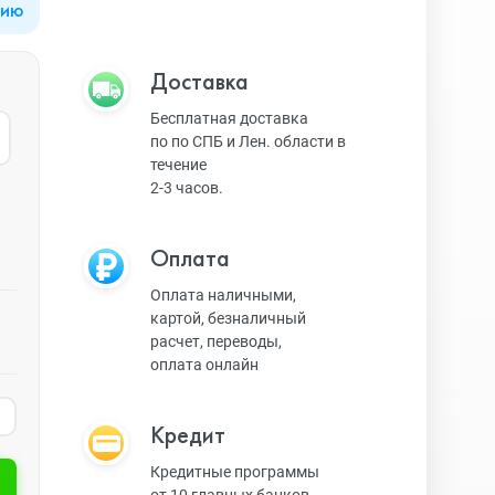
цию
Apple Watch Series 9
Техника Apple
Доставка
Бесплатная доставка
по по СПБ и Лен. области в
Apple Watch Ultra 3
Техника Dyson
течение
2-3 часов.
Apple Watch Ultra
Умные колонки
Оплата
Оплата наличными,
картой, безналичный
Apple Watch SE 2023
Умные часы, браслеты
расчет, переводы,
оплата онлайн
Apple Watch SE 2022
Экшн-камеры
Кредит
Кредитные программы