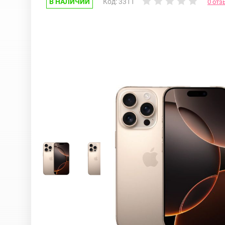
В НАЛИЧИИ
Код: 3311
0 отз
Google Pixel
iPhone 17e
Huawei Honor
iPhone 17
Nokia
iPhone 16E
OnePlus
iPhone 16 Pr
OPPO
iPhone 16 Pr