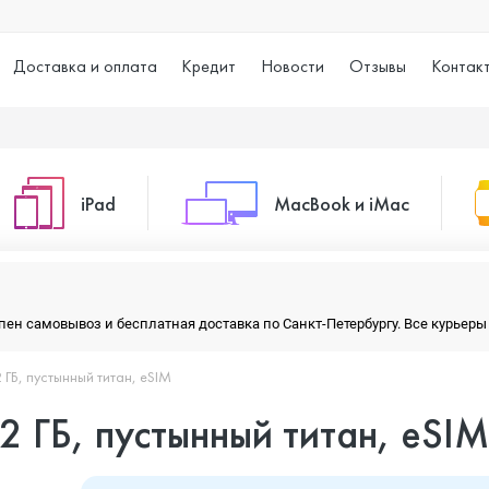
Доставка и оплата
Кредит
Новости
Отзывы
Контак
iPad
MacBook и iMac
o Max
iPad 10.2 (2021)
iMac 24
тупен самовывоз и бесплатная доставка по Санкт-Петербургу. Все курье
2 ГБ, пустынный титан, eSIM
o
iPad 10.9 (2022)
Macbook Air
12 ГБ, пустынный титан, eSIM
iPad Air (2020)
Macbook Pro