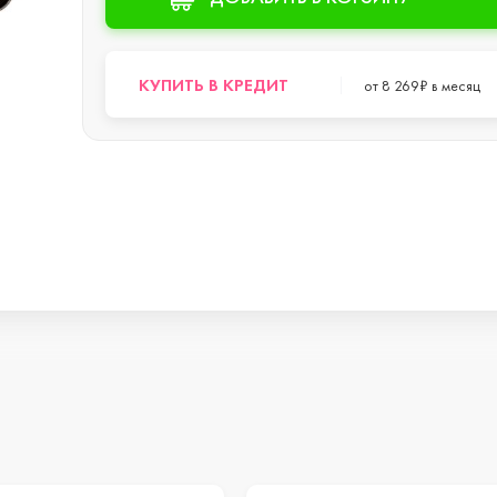
s
КУПИТЬ В КРЕДИТ
от 8 269₽ в месяц
o Max
o
s