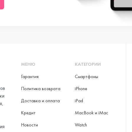
ni
o Max
МЕНЮ
КАТЕГОРИИ
Гарантия
Смартфоны
Политика возврата
iPhone
тов
рки
Доставка и оплата
iPad
я,
Кредит
MacBook и iMac
Новости
Watch
ax
ция