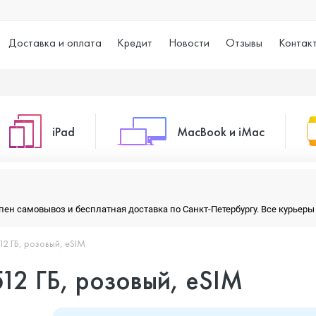
Доставка и оплата
Кредит
Новости
Отзывы
Контак
iPad
MacBook и iMac
o Max
iPad 10.2 (2021)
iMac 24
тупен самовывоз и бесплатная доставка по Санкт-Петербургу. Все курье
512 ГБ, розовый, eSIM
o
iPad 10.9 (2022)
Macbook Air
 512 ГБ, розовый, eSIM
iPad Air (2020)
Macbook Pro