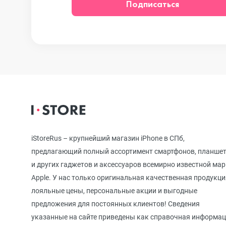
Подписаться
iPhone 12
iPhone 12 mi
iPhone 11 Pr
iPhone 11 Pro
iStoreRus – крупнейший магазин iPhone в СПб,
предлагающий полный ассортимент смартфонов, планше
и других гаджетов и аксессуаров всемирно известной ма
iPhone 11
Apple. У нас только оригинальная качественная продукци
лояльные цены, персональные акции и выгодные
предложения для постоянных клиентов! Сведения
iPhone XS M
указанные на сайте приведены как справочная информа