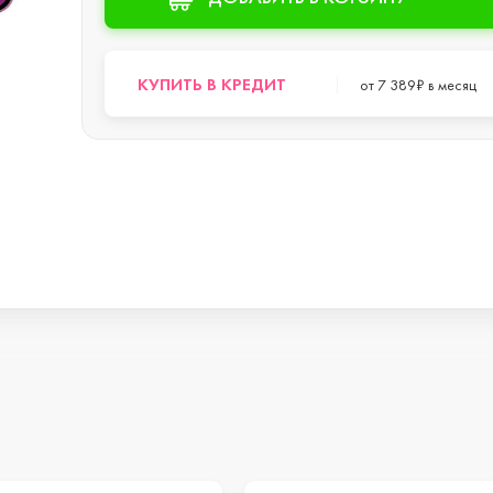
s
КУПИТЬ В КРЕДИТ
от 7 389₽ в месяц
o Max
o
s