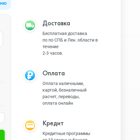
цию
Apple Watch Series 9
Техника Apple
Доставка
Бесплатная доставка
по по СПБ и Лен. области в
Apple Watch Ultra 3
Техника Dyson
течение
2-3 часов.
Apple Watch Ultra
Умные колонки
Оплата
Оплата наличными,
картой, безналичный
Apple Watch SE 2023
Умные часы, браслеты
расчет, переводы,
оплата онлайн
Apple Watch SE 2022
Экшн-камеры
Кредит
Кредитные программы