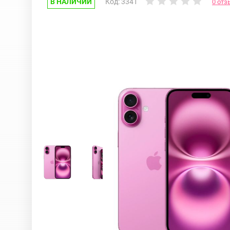
В НАЛИЧИИ
Код: 3341
0 отз
Google Pixel
iPhone 17e
Huawei Honor
iPhone 17
Nokia
iPhone 16E
OnePlus
iPhone 16 Pr
OPPO
iPhone 16 Pr