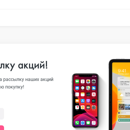
o
лку акций!
ni
а рассылку наших акций
ую покупку!
o Max
o