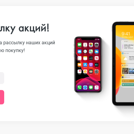
лку акций!
o
а рассылку наших акций
ую покупку!
ni
o Max
o