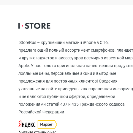
iPhone 12
iPhone 12 mi
iStoreRus – крупнейший магазин iPhone в СПб,
предлагающий полный ассортимент смартфонов, планше
iPhone 11 Pr
и других гаджетов и аксессуаров всемирно известной ма
Apple. У нас только оригинальная качественная продукци
лояльные цены, персональные акции и выгодные
iPhone 11 Pro
предложения для постоянных клиентов! Сведения
указанные на сайте приведены как справочная информа
и не являются публичной офертой, определяемой
iPhone 11
положениями статей 437 и 435 Гражданского кодекса
Российской Федерации
iPhone XS M