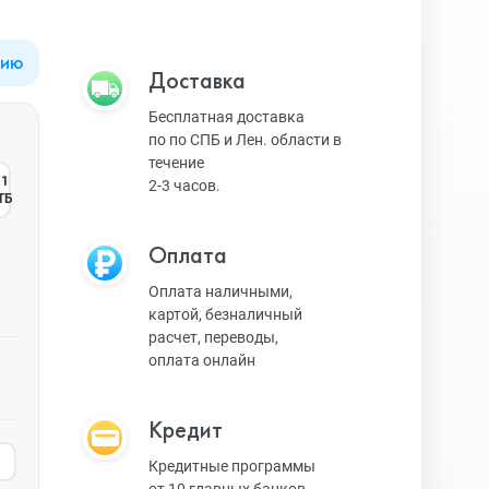
цию
Apple Watch Series 9
Техника Apple
Доставка
Бесплатная доставка
по по СПБ и Лен. области в
Apple Watch Ultra 3
Техника Dyson
течение
1
2-3 часов.
ТБ
Apple Watch Ultra
Умные колонки
Оплата
Оплата наличными,
картой, безналичный
Apple Watch SE 2023
Умные часы, браслеты
расчет, переводы,
оплата онлайн
Apple Watch SE 2022
Экшн-камеры
Кредит
Кредитные программы