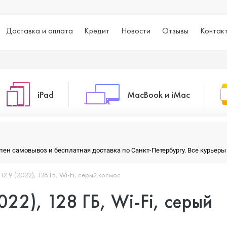
Доставка и оплата
Кредит
Новости
Отзывы
Контак
iPad
MacBook и iMac
o Max
iPad 10.2 (2021)
iMac 24
тупен самовывоз и бесплатная доставка по Санкт-Петербургу. Все курье
 12.9 (2022), 128 ГБ, Wi-Fi, серый космос
o
iPad 10.9 (2022)
Macbook Air
022), 128 ГБ, Wi-Fi, серый
iPad Air (2020)
Macbook Pro