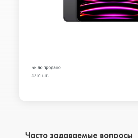
Realme
iPhone 16 Plu
Samsung
iPhone 16
Sony
iPhone 15 Pr
Было продано
4751 шт.
Ulefone
iPhone 15 Pr
Xiaomi
iPhone 15 Plu
iPhone 15
Часто задаваемые вопросы