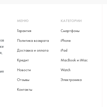
МЕНЮ
КАТЕГОРИИ
ni
Гарантия
Смартфоны
Политика возврата
iPhone
тов
o Max
рки
Доставка и оплата
iPad
я,
Кредит
MacBook и iMac
Новости
Watch
ция
Отзывы
Электроника
Контакты
ax