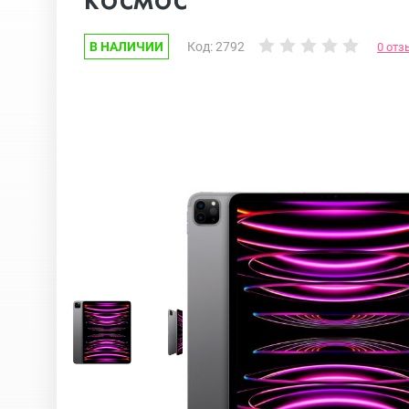
В НАЛИЧИИ
Код: 2792
0 отз
Google Pixel
iPhone 17e
Huawei Honor
iPhone 17
Nokia
iPhone 16E
OnePlus
iPhone 16 Pr
OPPO
iPhone 16 Pr