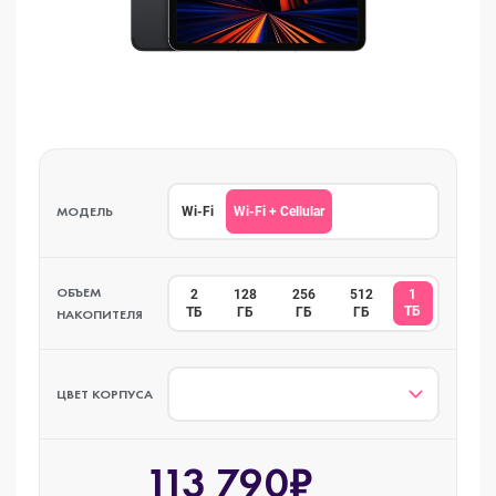
МОДЕЛЬ
Wi-Fi + Cellular
Wi-Fi
ОБЪЕМ
2
128
256
512
1
ТБ
ТБ
ГБ
ГБ
ГБ
НАКОПИТЕЛЯ
ЦВЕТ КОРПУСА
113 790₽